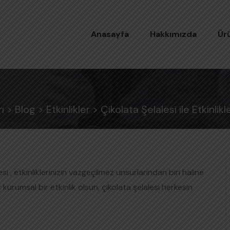
Anasayfa
Hakkımızda
Ür
ı
>
Blog
>
Etkinlikler
>
Çikolata Şelalesi ile Etkinlikl
si , etkinliklerinizin vazgeçilmez unsurlarından biri haline
 kurumsal bir etkinlik olsun, çikolata şelalesi herkesin