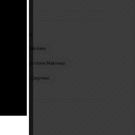
Etiketler
Fondü Makinesi
Çikolata Eritme Makinesi
Çikolata Çeşmesi