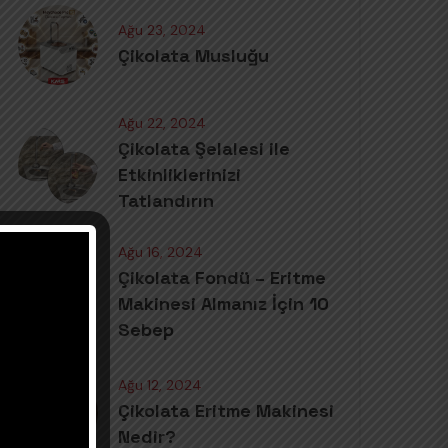
Ağu 23, 2024
Çikolata Musluğu
Ağu 22, 2024
Çikolata Şelalesi ile
Etkinliklerinizi
Tatlandırın
Ağu 16, 2024
Çikolata Fondü – Eritme
Makinesi Almanız İçin 10
Sebep
Ağu 12, 2024
Çikolata Eritme Makinesi
Nedir?