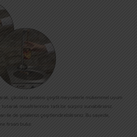
 olarak, çikolata şelalesi çeşitli meyvelerle mükemmel uyum
 tutarak misafirlerinize tatlı bir sürpriz sunabilirsiniz.
 ile de şelalenizi çeşitlendirebilirsiniz. Bu sayede,
e fırsatı bulur.