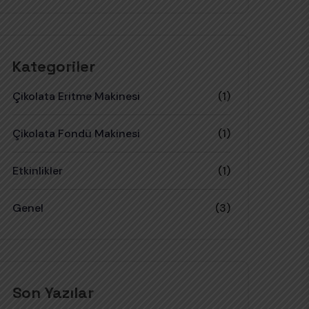
Kategoriler
Çikolata Eritme Makinesi
(1)
Çikolata Fondü Makinesi
(1)
Etkinlikler
(1)
Genel
(3)
Son Yazılar