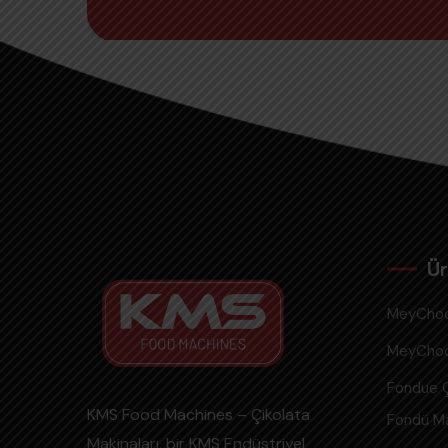
Ür
MeyChoc
MeyChoco
Fondue Ç
KMS Food Machines – Çikolata
Fondü Ma
Makinaları, bir KMS Endüstriyel