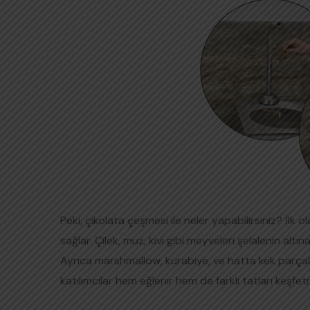
Peki, çikolata çeşmesi ile neler yapabilirsiniz? İlk
sağlar. Çilek, muz, kivi gibi meyveleri şelalenin altına
Ayrıca marshmallow, kurabiye, ve hatta kek parçaları
katılımcılar hem eğlenir hem de farklı tatları keşfetm