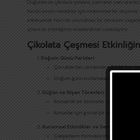
Düğünlerde çikolata şelalesi, pastanın yanı sıra lezze
fondü seven misafirler için mükemmel bir seçenek su
etkileyebilir hem de unutulmaz bir deneyim yaşatabi
şöleni ile etkinliğinizi sıradanlıktan uzaklaştırır.
Çikolata Çeşmesi Etkinliği
Doğum Günü Partileri:
Çocuklardan yetişkinlere kadar her ya
Doğum günü kutlamalarına eğlence ve 
Düğün ve Nişan Törenleri:
Romantik bir atmosfer yaratır ve düğün 
Konuklar için görsel bir şölen oluşturur
Kurumsal Etkinlikler ve Seminerler:
Çalışanların motivasyonunu artırır ve et