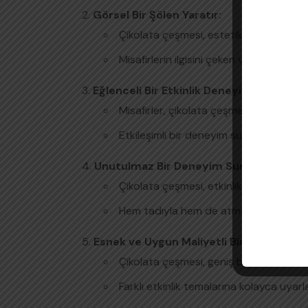
Görsel Bir Şölen Yaratır:
Çikolata çeşmesi, estetik bir unsur olar
Misafirlerin ilgisini çeken ve onları etk
Eğlenceli Bir Etkinlik Deneyimi Sağlar:
Misafirler, çikolata çeşmesinin altında çe
Etkileşimli bir deneyim sunarak, misafi
Unutulmaz Bir Deneyim Sunar:
Çikolata çeşmesi, etkinliklerinizi misafir
Hem tadıyla hem de atmosferiyle unut
Esnek ve Uygun Maliyetli Bir Seçenek S
Çikolata çeşmesi, geniş bir yelpazede et
Farklı etkinlik temalarına kolayca uyarla