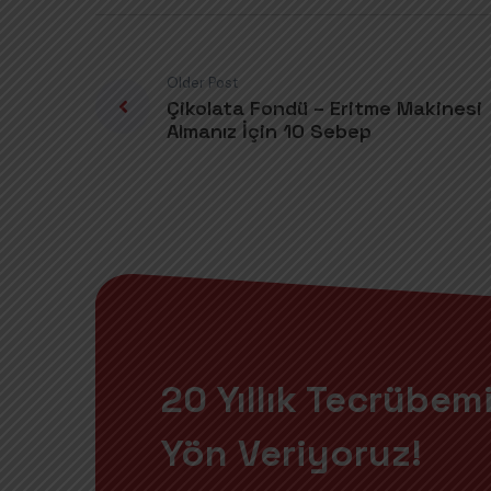
Older Post
Çikolata Fondü – Eritme Makinesi
Almanız İçin 10 Sebep
20 Yıllık Tecrübemi
Yön Veriyoruz!