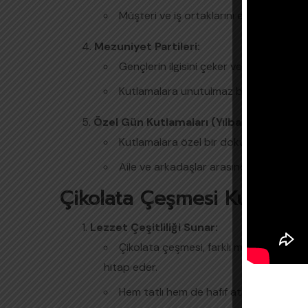
Müşteri ve iş ortaklarını etkilemek için e
Mezuniyet Partileri:
Gençlerin ilgisini çeker ve eğlenceli bir
Kutlamalara unutulmaz bir lezzet deney
Özel Gün Kutlamaları (Yılbaşı, Anneler G
Kutlamalara özel bir dokunuş katar.
Aile ve arkadaşlar arasında sıcak bir p
Çikolata Çeşmesi Kullanımın
Lezzet Çeşitliliği Sunar:
Çikolata çeşmesi, farklı meyve ve tatlı
hitap eder.
Hem tatlı hem de hafif atıştırmalık seç