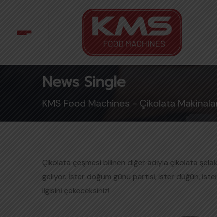
News Single
KMS Food Machines - Çikolata Makinalar
Çikolata çeşmesi bilinen diğer adıyla çikolata şelale
geliyor. İster doğum günü partisi, ister düğün, ister
ilgisini çekeceksiniz!