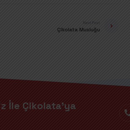
Next Post
Çikolata Musluğu
z İle Çikolata'ya