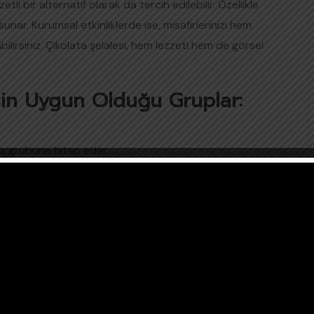
tli bir alternatif olarak da tercih edilebilir. Özellikle
nar. Kurumsal etkinliklerde ise, misafirlerinizi hem
lirsiniz. Çikolata şelalesi, hem lezzeti hem de görsel
nin Uygun Olduğu Gruplar:
ş grubuna hitap eder.
lezzet katar.
pastasına lezzetli bir alternatif sunar.
.
kinliklerin daha keyifli geçmesini sağlar.